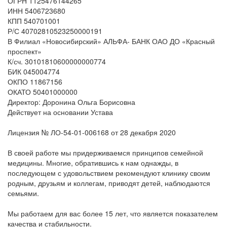
ОГРН 1125476144265
ИНН 5406723680
КПП 540701001
Р/С 40702810523250000191
В Филиал «Новосибирский» АЛЬФА- БАНК ОАО ДО «Красный
проспект»
К/сч. 30101810600000000774
БИК 045004774
ОКПО 11867156
ОКАТО 50401000000
Директор: Доронина Ольга Борисовна
Действует на основании Устава
Лицензия № ЛО-54-01-006168 от 28 декабря 2020
В своей работе мы придерживаемся принципов семейной
медицины. Многие, обратившись к нам однажды, в
последующем с удовольствием рекомендуют клинику своим
родным, друзьям и коллегам, приводят детей, наблюдаются
семьями.
Мы работаем для вас более 15 лет, что является показателем
качества и стабильности.