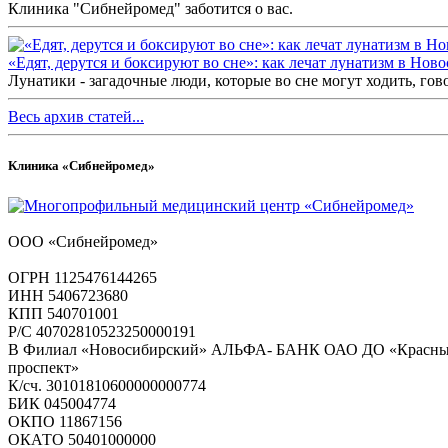
Клиника "Сибнейромед" заботится о вас.
«Едят, дерутся и боксируют во сне»: как лечат лунатизм в Нов
Лунатики - загадочные люди, которые во сне могут ходить, гов
Весь архив статей...
Клиника «Сибнейромед»
ООО «Сибнейромед»
ОГРН 1125476144265
ИНН 5406723680
КПП 540701001
Р/С 40702810523250000191
В Филиал «Новосибирский» АЛЬФА- БАНК ОАО ДО «Красн
проспект»
К/сч. 30101810600000000774
БИК 045004774
ОКПО 11867156
ОКАТО 50401000000