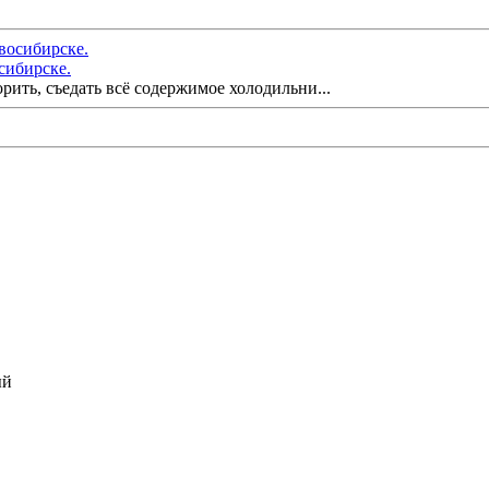
осибирске.
орить, съедать всё содержимое холодильни...
ый