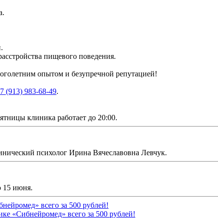
а.
.
 расстройства пищевого поведения.
многолетним опытом и безупречной репутацией!
7 (913) 983-68-49
.
ятницы клиника работает до 20:00.
инический психолог Ирина Вячеславовна Левчук.
о 15 июня.
ике «Сибнейромед» всего за 500 рублей!