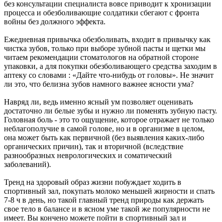
без консультации специалиста вовсе приводит к хронизации
процесса и обезболивающие солдатики сбегают с фронта
войны без должного эффекта.
Ежедневная привычка обезболивать, входит в привычку как
чистка зубов, только при выборе зубной пасты и щетки мы
читаем рекомендации стоматологов на обратной стороне
упаковки, а для покупки обезболивающего средства заходим в
аптеку со словами : «Дайте что-нибудь от головы». Не значит
ли это, что белизна зубов намного важнее ясности ума?
Навряд ли, ведь именно ясный ум позволяет оценивать
достаточно ли белые зубы и нужно ли поменять зубную пасту.
Головная боль - это то ощущение, которое отражает не только
неблагополучие в самой голове, но и в организме в целом,
она может быть как первичной (без выявления каких-либо
органических причин), так и вторичной (вследствие
разнообразных неврологических и соматический
заболеваний).
Тренд на здоровый образ жизни побуждает ходить в
спортивный зал, покупать молоко меньшей жирности и спать
7-8 ч в день, но такой главный тренд природы как держать
свое тело в балансе и в ясном уме такой же популярности не
имеет. Вы кончено можете пойти в спортивный зал и