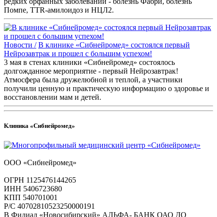
редких орфанных заболеваний - болезнь Фабри, болезнь
Помпе, TTR-амилоидоз и НЦЛ2.
Новости /
В клинике «Сибнейромед» состоялся первый
Нейрозавтрак и прошел с большим успехом!
3 мая в стенах клиники «Сибнейромед» состоялось
долгожданное мероприятие - первый Нейрозавтрак!
Атмосфера была дружелюбной и теплой, а участники
получили ценную и практическую информацию о здоровье и
восстановлении мам и детей.
Клиника «Сибнейромед»
ООО «Сибнейромед»
ОГРН 1125476144265
ИНН 5406723680
КПП 540701001
Р/С 40702810523250000191
В Филиал «Новосибирский» АЛЬФА- БАНК ОАО ДО