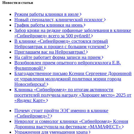
Новости и статьи
Режим работы клиники в июле
Новый специалист, клинический психолог
График работы клиники на июнь
Забор крови на редкие орфанные заболевания в клинике
«Сибнейромед» всего за 500 рублей!
В клинике «Сибнейромед» состоялся первый
Нейрозавтрак и прошел с большим успехом!
Приглашаем вас на Нейрозавтрак!
На сайте работает форма записи на прием
Возобновлен прием опытного нейропсихолога Е.В.
Филипповой!
Благодарственное письмо Ксении Сергеевне Дорониной
от управления молодежной политики мэрии города
Новосибирска!
Клиника «Сибнейромед» по итогам активности
посетителей получила награду «Хорошее место» 2025 от
«Яндекс Карт»
Почему стоит пройти ЭЭГ именно в клинике
«Сибнейромед»?
Невролог и сомнолог клиники «Сибнейромед» Ксения
Доронина выступила на фестивале «МАМАФЕСТ»
Упражнения для уменьшения храпа