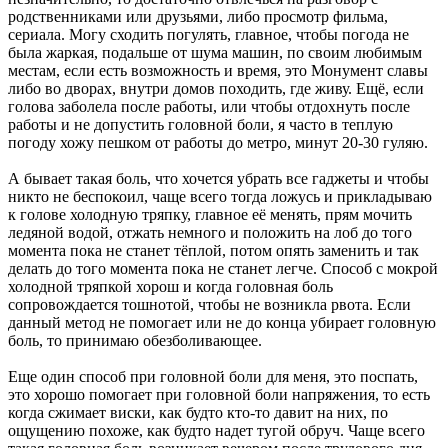
родственниками или друзьями, либо просмотр фильма,
сериала. Могу сходить погулять, главное, чтобы погода не
была жаркая, подальше от шума машин, по своим любимым
местам, если есть возможность и время, это Монумент славы
либо во дворах, внутри домов походить, где живу. Ещё, если
голова заболела после работы, или чтобы отдохнуть после
работы и не допустить головной боли, я часто в теплую
погоду хожу пешком от работы до метро, минут 20-30 гуляю.
А бывает такая боль, что хочется убрать все гаджеты и чтобы
никто не беспокоил, чаще всего тогда ложусь и прикладываю
к голове холодную тряпку, главное её менять, прям мочить
ледяной водой, отжать немного и положить на лоб до того
момента пока не станет тёплой, потом опять заменить и так
делать до того момента пока не станет легче. Способ с мокрой
холодной тряпкой хорош и когда головная боль
сопровождается тошнотой, чтобы не возникла рвота. Если
данный метод не помогает или не до конца убирает головную
боль, то принимаю обезболивающее.
Еще один способ при головной боли для меня, это поспать,
это хорошо помогает при головной боли напряжения, то есть
когда сжимает виски, как будто кто-то давит на них, по
ощущению похоже, как будто надет тугой обруч. Чаще всего