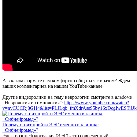
А в каком формате вам комфортно общаться с врачом? Ждем
ваших комментариев на нашем YouTube-канале.
Другие видеоролики на тему неврологии смотрите в альбоме
"Неврология и сомнология":
https://www.youtube.com/watch?
v=nvCUCRj8GH4&list=PLJLqb_fmXdrAssS5by16xDcgIwESTiU
Почему стоит пройти ЭЭГ именно в клинике
«Сибнейромед»?
Электроэнцефалография (ЭЭГ) - это современный,