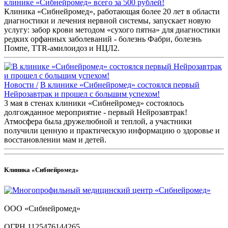
клинике «Сибнейромед» всего за 500 рублей!
Клиника «Сибнейромед», работающая более 20 лет в области
диагностики и лечения нервной системы, запускает новую
услугу: забор крови методом «сухого пятна» для диагностики
редких орфанных заболеваний - болезнь Фабри, болезнь
Помпе, TTR-амилоидоз и НЦЛ2.
Новости /
В клинике «Сибнейромед» состоялся первый
Нейрозавтрак и прошел с большим успехом!
3 мая в стенах клиники «Сибнейромед» состоялось
долгожданное мероприятие - первый Нейрозавтрак!
Атмосфера была дружелюбной и теплой, а участники
получили ценную и практическую информацию о здоровье и
восстановлении мам и детей.
Клиника «Сибнейромед»
ООО «Сибнейромед»
ОГРН 1125476144265