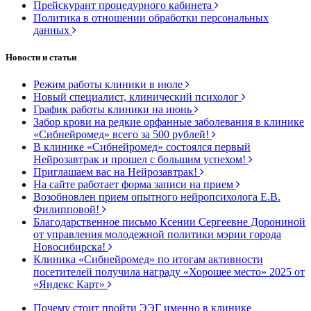
Прейскурант процедурного кабинета
Политика в отношении обработки персональных
данных
Новости и статьи
Режим работы клиники в июле
Новый специалист, клинический психолог
График работы клиники на июнь
Забор крови на редкие орфанные заболевания в клинике
«Сибнейромед» всего за 500 рублей!
В клинике «Сибнейромед» состоялся первый
Нейрозавтрак и прошел с большим успехом!
Приглашаем вас на Нейрозавтрак!
На сайте работает форма записи на прием
Возобновлен прием опытного нейропсихолога Е.В.
Филипповой!
Благодарственное письмо Ксении Сергеевне Дорониной
от управления молодежной политики мэрии города
Новосибирска!
Клиника «Сибнейромед» по итогам активности
посетителей получила награду «Хорошее место» 2025 от
«Яндекс Карт»
Почему стоит пройти ЭЭГ именно в клинике