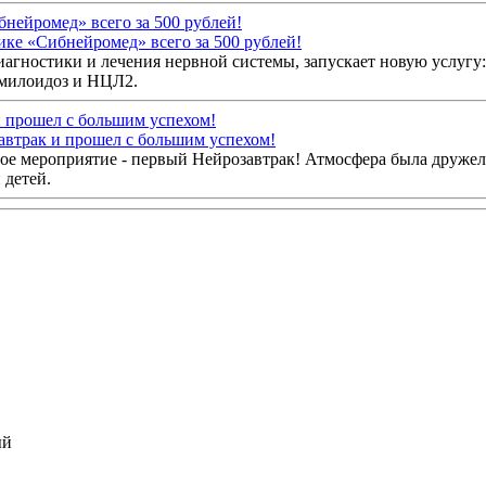
ике «Сибнейромед» всего за 500 рублей!
агностики и лечения нервной системы, запускает новую услугу:
амилоидоз и НЦЛ2.
автрак и прошел с большим успехом!
ное мероприятие - первый Нейрозавтрак! Атмосфера была друже
 детей.
ый