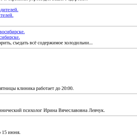
телей.
осибирске.
орить, съедать всё содержимое холодильни...
ятницы клиника работает до 20:00.
инический психолог Ирина Вячеславовна Левчук.
о 15 июня.