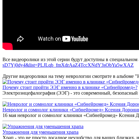
Все видеоролики из этой серии будут доступны в специальном
sD7Yj0dy4&list=PLJLqb_fmXdrAaZ4TccXNdY3sObYa5wXAZ
Другие видеоролики на тему неврологии смотрите в альбоме "
Почему стоит пройти ЭЭГ именно в клинике «Сибнейромед»?
Электроэнцефалография (ЭЭГ) - это современный, безопасный 
Невролог и сомнолог клиники «Сибнейромед» Ксения Дорон
16 мая невролог и сомнолог клиники «Сибнейромед» Ксения До
Упражнения для уменьшения храпа
Храп - это не просто досадное неудобство для ваших близких, но