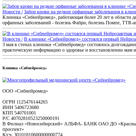
Новости /
Забор крови на редкие орфанные заболевания в клин
Клиника «Сибнейромед», работающая более 20 лет в области ди
орфанных заболеваний - болезнь Фабри, болезнь Помпе, TTR-
Новости /
В клинике «Сибнейромед» состоялся первый Нейроз
3 мая в стенах клиники «Сибнейромед» состоялось долгождан
практическую информацию о здоровье и восстановлении мам и
Клиника «Сибнейромед»
ООО «Сибнейромед»
ОГРН 1125476144265
ИНН 5406723680
КПП 540701001
Р/С 40702810523250000191
В Филиал «Новосибирский» АЛЬФА- БАНК ОАО ДО «Красн
проспект»
К/сч. 30101810600000000774