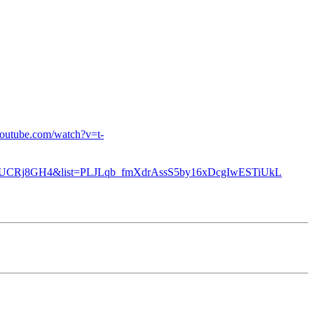
youtube.com/watch?v=t-
nvCUCRj8GH4&list=PLJLqb_fmXdrAssS5by16xDcgIwESTiUkL