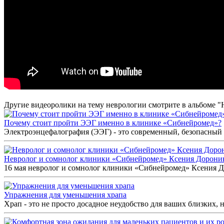
Другие видеоролики на тему неврологии смотрите в альбоме "
Почему стоит пройти ЭЭГ именно в клинике «Сибнейромед»?
Электроэнцефалография (ЭЭГ) - это современный, безопасный 
Невролог и сомнолог клиники «Сибнейромед» Ксения Дорон
16 мая невролог и сомнолог клиники «Сибнейромед» Ксения До
Упражнения для уменьшения храпа
Храп - это не просто досадное неудобство для ваших близких, но