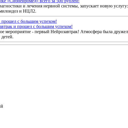
ике «Сибнейромед» всего за 500 рублей!
агностики и лечения нервной системы, запускает новую услугу:
амилоидоз и НЦЛ2.
автрак и прошел с большим успехом!
ное мероприятие - первый Нейрозавтрак! Атмосфера была друже
 детей.
ый