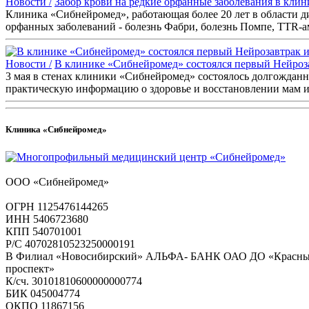
Новости /
Забор крови на редкие орфанные заболевания в клин
Клиника «Сибнейромед», работающая более 20 лет в области ди
орфанных заболеваний - болезнь Фабри, болезнь Помпе, TTR-
Новости /
В клинике «Сибнейромед» состоялся первый Нейроз
3 мая в стенах клиники «Сибнейромед» состоялось долгождан
практическую информацию о здоровье и восстановлении мам и
Клиника «Сибнейромед»
ООО «Сибнейромед»
ОГРН 1125476144265
ИНН 5406723680
КПП 540701001
Р/С 40702810523250000191
В Филиал «Новосибирский» АЛЬФА- БАНК ОАО ДО «Красн
проспект»
К/сч. 30101810600000000774
БИК 045004774
ОКПО 11867156