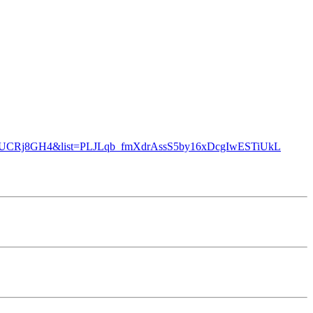
nvCUCRj8GH4&list=PLJLqb_fmXdrAssS5by16xDcgIwESTiUkL