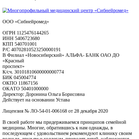
ООО «Сибнейромед»
ОГРН 1125476144265
ИНН 5406723680
КПП 540701001
Р/С 40702810523250000191
В Филиал «Новосибирский» АЛЬФА- БАНК ОАО ДО
«Красный
проспект»
К/сч. 30101810600000000774
БИК 045004774
ОКПО 11867156
ОКАТО 50401000000
Директор: Доронина Ольга Борисовна
Действует на основании Устава
Лицензия № ЛО-54-01-006168 от 28 декабря 2020
В своей работе мы придерживаемся принципов семейной
медицины. Многие, обратившись к нам однажды, в
последующем с удовольствием рекомендуют клинику своим
родным, друзьям и коллегам, приводят детей, наблюдаются