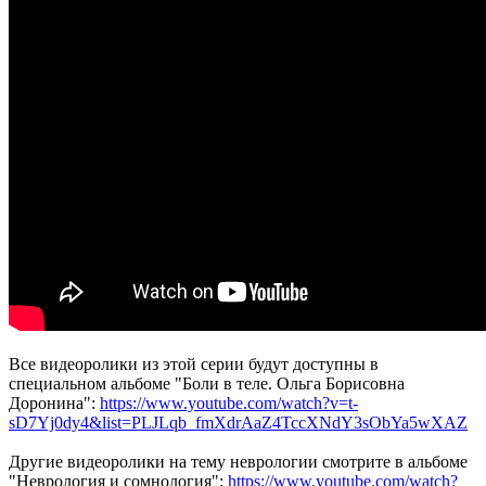
Все видеоролики из этой серии будут доступны в
специальном альбоме "Боли в теле. Ольга Борисовна
Доронина":
https://www.youtube.com/watch?v=t-
sD7Yj0dy4&list=PLJLqb_fmXdrAaZ4TccXNdY3sObYa5wXAZ
Другие видеоролики на тему неврологии смотрите в альбоме
"Неврология и сомнология":
https://www.youtube.com/watch?