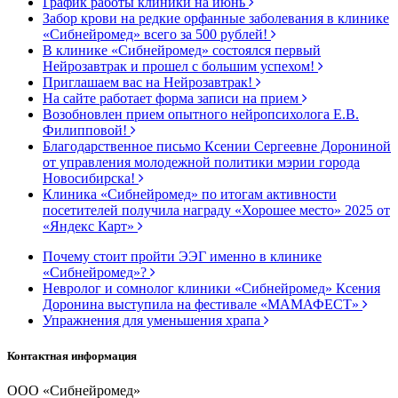
График работы клиники на июнь
Забор крови на редкие орфанные заболевания в клинике
«Сибнейромед» всего за 500 рублей!
В клинике «Сибнейромед» состоялся первый
Нейрозавтрак и прошел с большим успехом!
Приглашаем вас на Нейрозавтрак!
На сайте работает форма записи на прием
Возобновлен прием опытного нейропсихолога Е.В.
Филипповой!
Благодарственное письмо Ксении Сергеевне Дорониной
от управления молодежной политики мэрии города
Новосибирска!
Клиника «Сибнейромед» по итогам активности
посетителей получила награду «Хорошее место» 2025 от
«Яндекс Карт»
Почему стоит пройти ЭЭГ именно в клинике
«Сибнейромед»?
Невролог и сомнолог клиники «Сибнейромед» Ксения
Доронина выступила на фестивале «МАМАФЕСТ»
Упражнения для уменьшения храпа
Контактная информация
ООО «Сибнейромед»