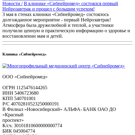
Новости /
В клинике «Сибнейромед» состоялся первый
Нейрозавтрак и прошел с большим успехом!
3 мая в стенах клиники «Сибнейромед» состоялось
долгожданное мероприятие - первый Нейрозавтрак!
Атмосфера была дружелюбной и теплой, а участники
получили ценную и практическую информацию о здоровье и
восстановлении мам и детей.
Клиника «Сибнейромед»
ООО «Сибнейромед»
ОГРН 1125476144265
ИНН 5406723680
КПП 540701001
Р/С 40702810523250000191
В Филиал «Новосибирский» АЛЬФА- БАНК ОАО ДО
«Красный
проспект»
К/сч. 30101810600000000774
БИК 045004774