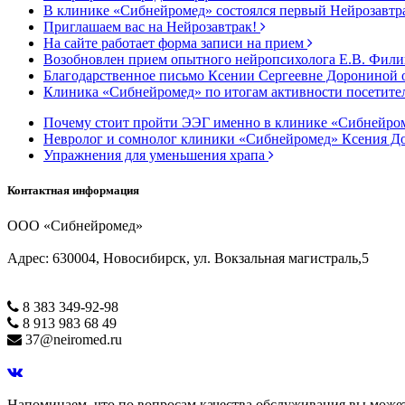
В клинике «Сибнейромед» состоялся первый Нейрозавтр
Приглашаем вас на Нейрозавтрак!
На сайте работает форма записи на прием
Возобновлен прием опытного нейропсихолога Е.В. Фил
Благодарственное письмо Ксении Сергеевне Дорониной 
Клиника «Сибнейромед» по итогам активности посетител
Почему стоит пройти ЭЭГ именно в клинике «Сибнейро
Невролог и сомнолог клиники «Сибнейромед» Ксения
Упражнения для уменьшения храпа
Контактная информация
ООО «Сибнейромед»
Адрес: 630004, Новосибирск, ул. Вокзальная магистраль,5
8 383 349-92-98
8 913 983 68 49
37@neiromed.ru
Напоминаем, что по вопросам качества обслуживания вы можете