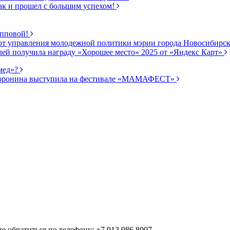
ак и прошел с большим успехом!
ипповой!
от управления молодежной политики мэрии города Новосибирс
ей получила награду «Хорошее место» 2025 от «Яндекс Карт»
мед»?
 Доронина выступила на фестивале «МАМАФЕСТ»
 обратиться по телефону: +7 913 986 8007