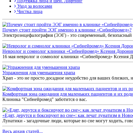
Подтяжка лица и шеи. Лифтинг
Уход за волосами
Чистка лица
Почему стоит пройти ЭЭГ именно в клинике «Сибнейромед»?
Электроэнцефалография (ЭЭГ) - это современный, безопасный 
Невролог и сомнолог клиники «Сибнейромед» Ксения Дорон
16 мая невролог и сомнолог клиники «Сибнейромед» Ксения До
Упражнения для уменьшения храпа
Храп - это не просто досадное неудобство для ваших близких, но
Комфортная зона ожидания для маленьких пациентов и их роди
Клиника "Сибнейромед" заботится о вас.
«Едят, дерутся и боксируют во сне»: как лечат лунатизм в Нов
Лунатики - загадочные люди, которые во сне могут ходить, гов
Весь архив статей...